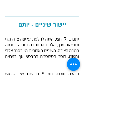
יישור שיניים - יותם
יותם בן 7 וחצי, היתה לו לסת עליונה צרה מדי
וכתוצאה מכך, הלסת התחתונה נסגרה בסטייה
חמורה הצידה. השיניים האחוריות היו בסגר צלבי
(הפוך). חוסר הסימטריה התבטא אף במראה
הפנים.
הבעיה תוקנה תוך 5 חודשים של שימוש
בפלטת הרחבה. זוהי דוגמא למקרה של יישור
לסתות בגיל צעיר, הרבה לפני שכל שיני החלב
התחלפו בשיניים קבועות.