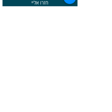
חזרו אליי
הצהרת נגישות
מרפאת חיפה
כתובת:
שד' מוריה 9, קומה 2, חיפה
טלפון:
04-8371002