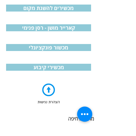
מכשירים להשגת מקום
קארייר מושן - רסן פנימי
מכשור פונקציונלי
מכשירי קיבוע
הצהרת נגישות
מרפאת חיפה
כתובת:
שד' מוריה 9, קומה 2, חיפה