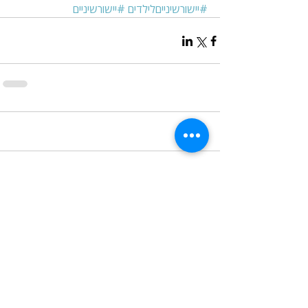
#יישורשינייםלילדים
#יישורשיניים
תגובות
כתיבת תגובה...