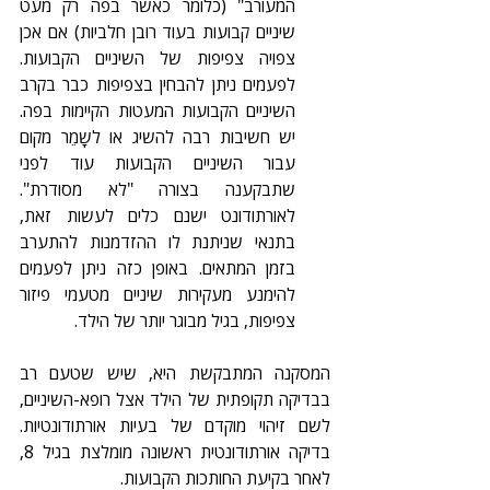
המעורב" (כלומר כאשר בפה רק מעט 
שיניים קבועות בעוד רובן חלביות) אם אכן 
צפויה צפיפות של השיניים הקבועות. 
לפעמים ניתן להבחין בצפיפות כבר בקרב 
השיניים הקבועות המעטות הקיימות בפה. 
יש חשיבות רבה להשיג או לשָמֵר מקום 
עבור השיניים הקבועות עוד לפני 
שתבקענה בצורה "לא מסודרת". 
לאורתודונט ישנם כלים לעשות זאת, 
בתנאי שניתנת לו ההזדמנות להתערב 
בזמן המתאים. באופן כזה ניתן לפעמים 
להימנע מעקירות שיניים מטעמי פיזור 
צפיפות, בגיל מבוגר יותר של הילד. 
המסקנה המתבקשת היא, שיש שטעם רב 
בבדיקה תקופתית של הילד אצל רופא-השיניים, 
לשם זיהוי מוקדם של בעיות אורתודונטיות. 
בדיקה אורתודונטית ראשונה מומלצת בגיל 8, 
לאחר בקיעת החותכות הקבועות.