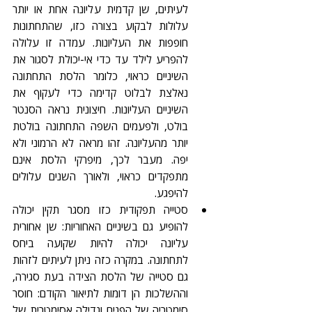
לעיתים, שן קדמית עליונה אחת או יותר 
עלולות לבקוע בצורה כזו, שהתחתונות 
חופפות את העליונות. עמדה זו עלולה 
להפריע לילד עד כדי אי-יכולת לסגור את 
השיניים כראוי, כלומר הלסת התחתונה 
נאלצת לבלוט קדימה כדי לעקוף את 
השיניים העליונות. חיצונית נראה הסנטר 
בולט, ולפעמים השפה התחתונה בולטת 
יותר מהעליונה. זהו מראה לא הרמוני ולא 
יפה. מעבר לכך, מיפרקי הלסת אינם 
מתפקדים כראוי, ולאורך השנים עלולים 
להיפגע.  
סטייה תפקודית כזו מסגר תקין יכולה 
להופיע גם בשיניים האחוריות: שן אחורית 
עליונה יכולה להיות שקועה ביחס 
לתחתונה. במקרה כזה ניתן לעיתים לזהות 
גם סטייה של הלסת הצידה בעת סגירה, 
וההשלכות הן דומות לתיאור הקודם: חוסר 
סימטריה של הפנים וגדילה אסימטרית של 