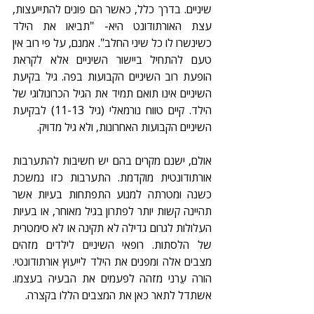
שיניים. בדרך כלל, כאשר הם פונים להתייעצות, 
עצת האורתודונט היא- "תביאו את הילד 
כשינשרו לו כל שיני החלב". אמנם, על פי רוב אין 
טעם להתחיל ביישור השיניים אלא לקראת 
הופעת רוב השיניים הקבועות בפה. גיל בקיעת 
השיניים אינו תואם תמיד את הגיל הכרונולוגי של 
הילד. קיים טווח נורמאלי (גיל 11-13) לבקיעת 
השיניים הקבועות האחרונות, ולא גיל מדויק.
אולם, ישנם מקרים בהם יש חשיבות להתערבות 
אורתודונטית מוקדמת. התערבות כזו נמשכת 
כשנה ומטרתה למנוע התפתחות בעיות אשר 
תהיינה קשות יותר לפתרון בגיל מאוחר, או בעיות 
העלולות לגרום גדילה לא תקינה או לא סימטרית 
של הלסתות. רופאי השיניים לילדים מזהים 
מצבים אלה ומפנים את הילד לייעוץ אורתודונטי. 
הורה עֵרני מזהה לפעמים את הבעיה בעצמו. 
אשתדל לתאר כאן את המצבים הללו בקצרה.