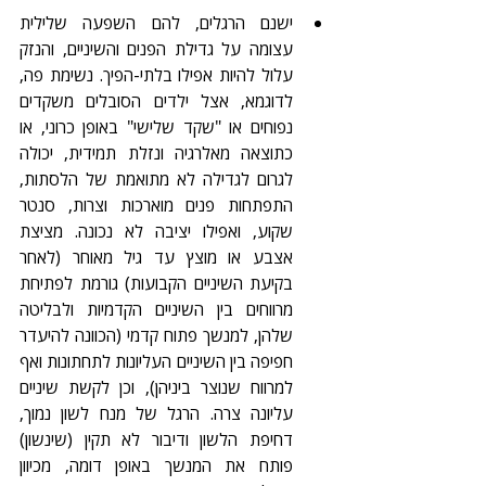
ישנם הרגלים, להם השפעה שלילית 
עצומה על גדילת הפנים והשיניים, והנזק 
עלול להיות אפילו בלתי-הפיך. נשימת פה, 
לדוגמא, אצל ילדים הסובלים משקדים 
נפוחים או "שקד שלישי" באופן כרוני, או 
כתוצאה מאלרגיה ונזלת תמידית, יכולה 
לגרום לגדילה לא מתואמת של הלסתות, 
התפתחות פנים מוארכות וצרות, סנטר 
שקוע, ואפילו יציבה לא נכונה. מציצת 
אצבע או מוצץ עד גיל מאוחר (לאחר 
בקיעת השיניים הקבועות) גורמת לפתיחת 
מרווחים בין השיניים הקדמיות ולבליטה 
שלהן, למנשך פתוח קדמי (הכוונה להיעדר 
חפיפה בין השיניים העליונות לתחתונות ואף 
למרווח שנוצר ביניהן), וכן לקשת שיניים 
עליונה צרה. הרגל של מנח לשון נמוך, 
דחיפת הלשון ודיבור לא תקין (שינשון) 
פותח את המנשך באופן דומה, מכיוון 