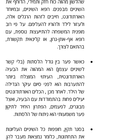
שהלשון מהווה כוח חזק ותמידי, הדוחף את 
השיניים מבפנים. רופא השיניים, ובמיוחד 
האורתודונט, חייבים לזהות הרגלים אלה, 
ולעזור לילד ולהוריו להעלימם. על פי רוב 
מופנית המשפחה להתייעצות נוספת, עם 
רופא אף-אוזן-גרון, או קלינאית תקשורת, 
בהתאם לצורך.
כאשר פער בין גודל הלסתות (בלי קשר 
לשיניים עצמן) הוא המהווה את הבעיה 
האורתודונטית, העיתוי המוצלח ביותר 
להתערבות הוא לפני סיום עיקר הגדילה 
של הילד. לאחר מכן , הכלים האורתודונטים 
יעילים פחות בהתמודדות עם הבעיה, ואצל 
מבוגרים, לפעמים, הפתרון היחיד לתיקון 
פער משמעותי הוא ניתוח של הלסתות.
בסגר תקין, חופפות כל השיניים העליונות 
את התחתונות, כלומר נמצאות מעבר להן. 